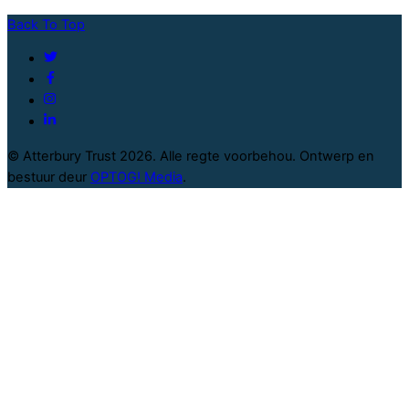
Back To Top
© Atterbury Trust 2026. Alle regte voorbehou. Ontwerp en
bestuur deur
OPTOG! Media
.