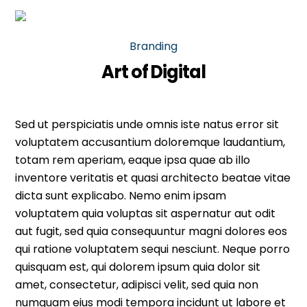
Skip
Men
to
content
Branding
Art of Digital
Sed ut perspiciatis unde omnis iste natus error sit
voluptatem accusantium doloremque laudantium,
totam rem aperiam, eaque ipsa quae ab illo
inventore veritatis et quasi architecto beatae vitae
dicta sunt explicabo. Nemo enim ipsam
voluptatem quia voluptas sit aspernatur aut odit
aut fugit, sed quia consequuntur magni dolores eos
qui ratione voluptatem sequi nesciunt. Neque porro
quisquam est, qui dolorem ipsum quia dolor sit
amet, consectetur, adipisci velit, sed quia non
numquam eius modi tempora incidunt ut labore et